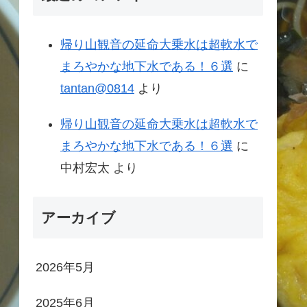
帰り山観音の延命大乗水は超軟水で
まろやかな地下水である！６選
に
tantan@0814
より
帰り山観音の延命大乗水は超軟水で
まろやかな地下水である！６選
に
中村宏太
より
アーカイブ
2026年5月
2025年6月