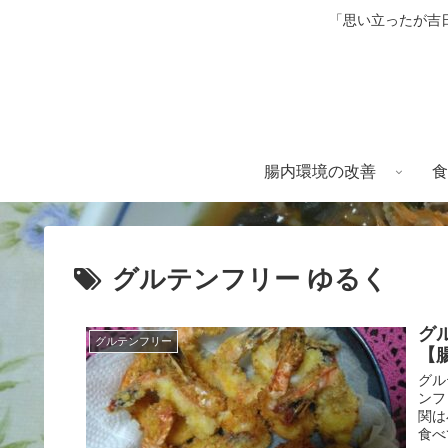
「思い立ったが吉
腸内環境の改善
食
グルテンフリー ゆるく
グ
グルテンフリー
【
グル
ンフ
関は
食べ