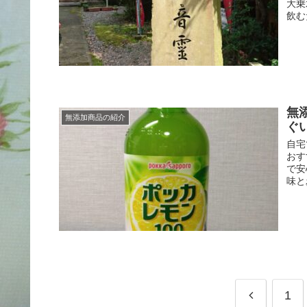
大乗
飲む
無
無添加商品の紹介
ぐ
自宅
おす
で安
味と
1