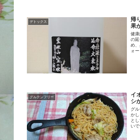
帰
デトックス
果
健康
の延
め、
ォー
イ
グルテンフリー
シ
グル
かし
とし
いで