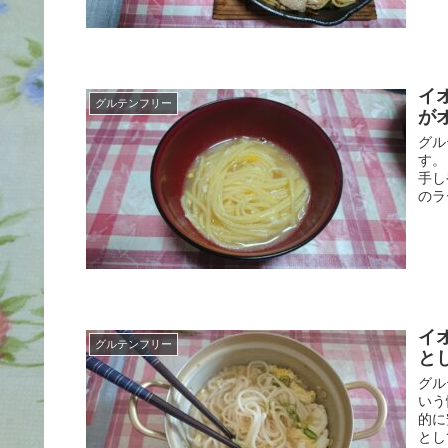
イ
グルテンフリー
が
グル
す。
手し
のラ
イ
グルテンフリー
と
グル
いう
的に
とし