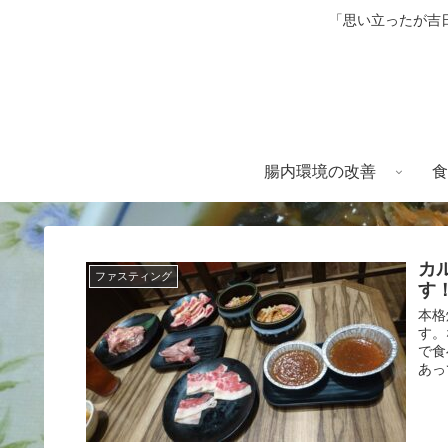
「思い立ったが吉
腸内環境の改善
食
カ
ファスティング
す
本格
す。
で食
あっ