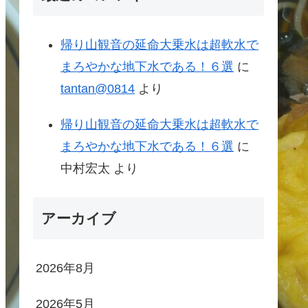
帰り山観音の延命大乗水は超軟水で
まろやかな地下水である！６選
に
tantan@0814
より
帰り山観音の延命大乗水は超軟水で
まろやかな地下水である！６選
に
中村宏太
より
アーカイブ
2026年8月
2026年5月