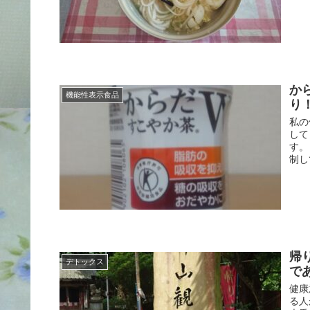
か
機能性表示食品
り
私の
して
す。
制し
帰
デトックス
で
健康
る人