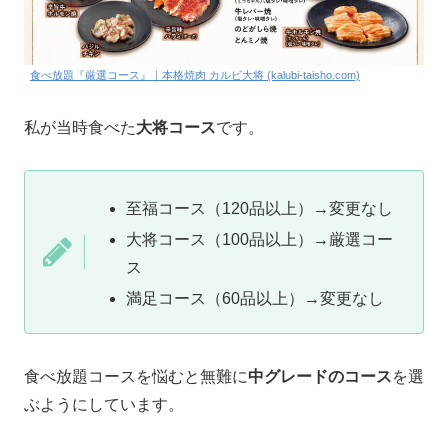
食べ放題『厳選コース』｜本格焼肉 カルビ大将 (kalubi-taisho.com)
私が当時食べた
大将コース
です。
至福コース（120品以上）→変更なし
大将コース（100品以上）→厳選コー
ス
満足コース（60品以上）→変更なし
食べ放題コースを悩むと無難に
中グレードのコース
を選
ぶようにしています。