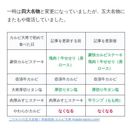
一時は
四大名物
と変更になっていましたが、五大名物に
またもや復活していました。
カルビ大将で初めて
記事を更新する前
記事を更新後
食べた日
豪快カルビステーキ
塊肉！牛せせり（肩
豪快カルビステーキ
塊肉！牛せせり（肩
ロース）
ロース）
壺漬牛カルビ
壺漬牛カルビ
壺漬牛カルビ
大将厚切りタン塩
厚切りタン塩
厚切り牛タン塩
肉厚みすじステーキ
肉厚みすじステーキ
牛ランプ（もも肉）
やわらかカルビ
なくなる
なくなる
こだわりの五大名物｜本格焼肉 カルビ大将 (kalubi-taisho.com)