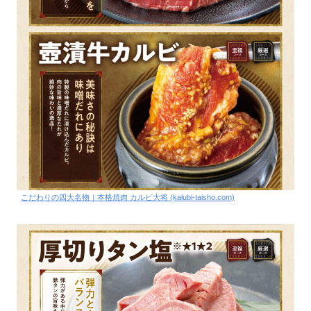
こだわりの四大名物｜本格焼肉 カルビ大将 (kalubi-taisho.com)