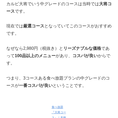
カルビ大将でいう中グレードのコースは当時では
大将コ
ース
です。
現在では
厳選コース
となっていてこのコースがおすすめ
です。
なぜなら2,980円（税抜き）と
リーズナブルな価格
であ
って
100品以上のメニュー
があり、
コスパが良い
からで
す。
つまり、3コースある食べ放題プランの中グレードのコ
ースが
一番コスパが良い
ということです。
食べ放題
『大将コー
ス』｜本格